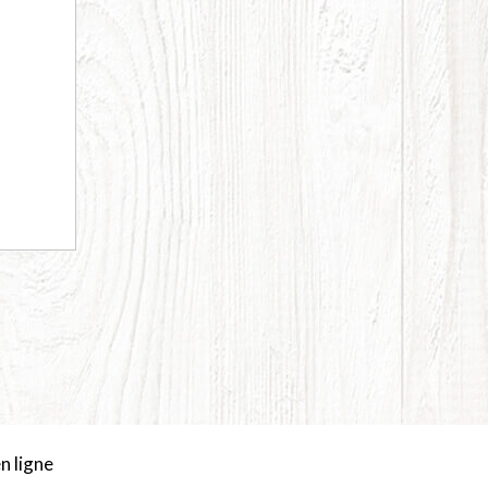
s
 ligne