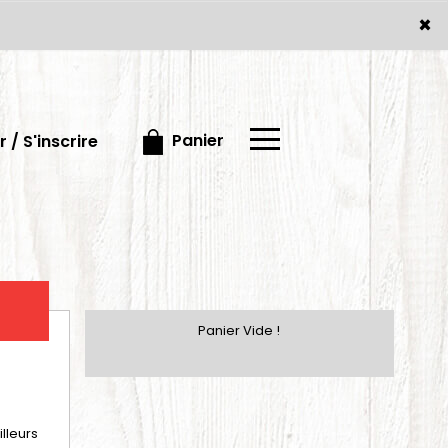
×
×
Panier
 / S'inscrire
Panier Vide !
illeurs