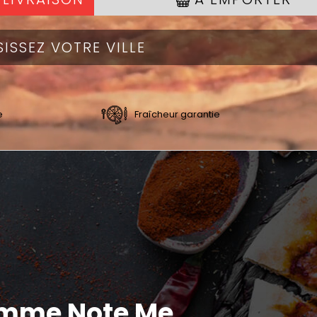
e
Fraîcheur garantie
amme Note Me