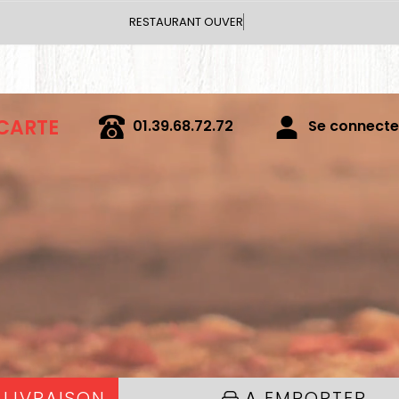
Vous pouv
 CARTE
01.39.68.72.72
Se connecter
 LIVRAISON
A EMPORTER