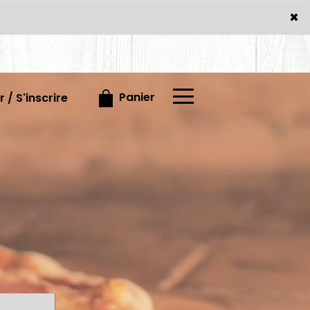
×
×
Panier
 / S'inscrire