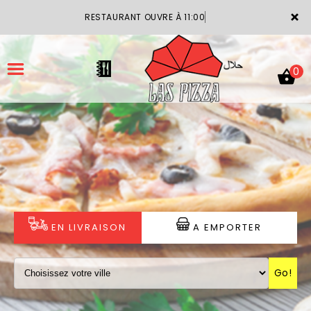
×
RESTAURANT OUVRE À 11:00
0
ACCUEIL
LA CARTE
VOTRE COMPTE
EN LIVRAISON
A EMPORTER
NOTRE RESTAURANT
Go!
VOS AVIS
MENTIONS LÉGALES