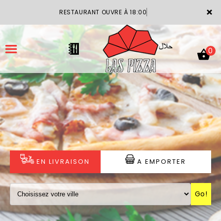
×
RESTAURANT OUVRE À 18:00
0
ACCUEIL
LA CARTE
VOTRE COMPTE
EN LIVRAISON
A EMPORTER
NOTRE RESTAURANT
Go!
VOS AVIS
MENTIONS LÉGALES