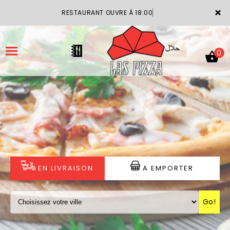
×
RESTAURANT OUVRE À 18:00
0
ACCUEIL
LA CARTE
VOTRE COMPTE
EN LIVRAISON
A EMPORTER
NOTRE RESTAURANT
Go!
VOS AVIS
MENTIONS LÉGALES