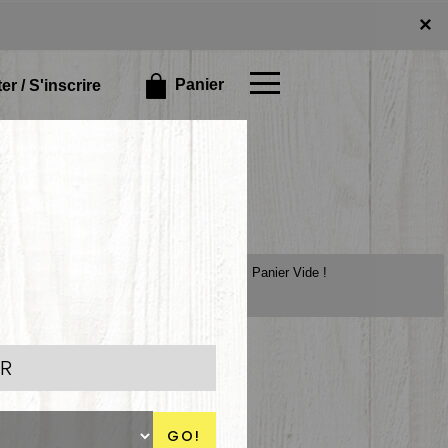
×
×
Panier
r / S'inscrire
Panier Vide !