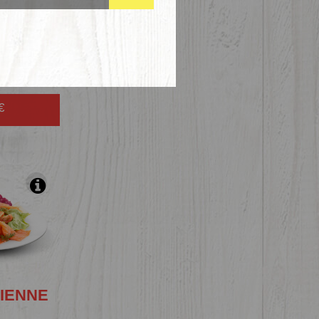
HEF
€
IENNE