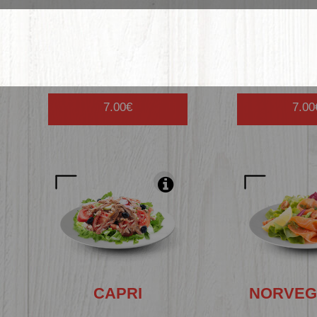
AU
THON
DU
C
7.00€
7.00
CAPRI
NORVEG