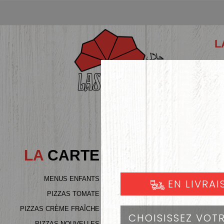
L
LA
CARTE
MENUS ENFANTS
PIZZAS TOMATE
PIZZAS CRÈME FRAÎCHE
PIZZAS NOUVELLES